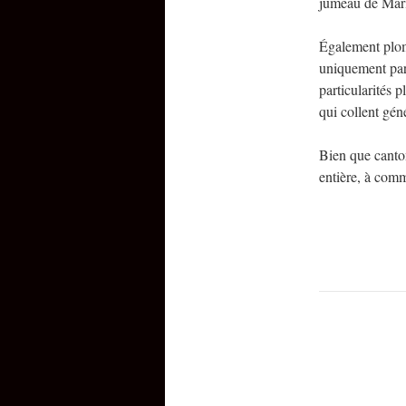
jumeau de Mari
Également plomb
uniquement par 
particularités 
qui collent gén
Bien que canton
entière, à com