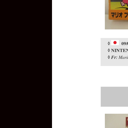
◊
09/
◊ NINTE
◊
Fr:
Mario