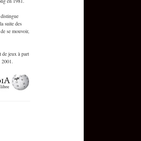
ong en 1981.
 distingue
a suite des
e de se mouvoir,
t de jeux à part
n 2001.