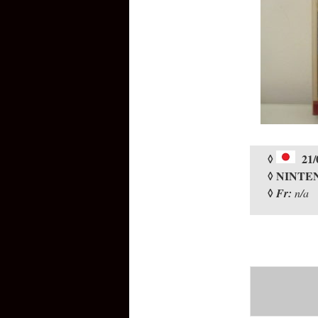
◊
21/
◊ NINTE
◊
Fr:
n/a