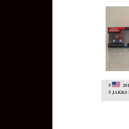
◊
20
◊ JAKKS