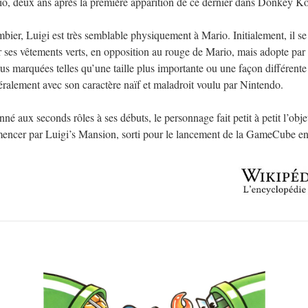
o, deux ans après la première apparition de ce dernier dans Donkey K
ier, Luigi est très semblable physiquement à Mario. Initialement, il se
ses vêtements verts, en opposition au rouge de Mario, mais adopte par l
plus marquées telles qu’une taille plus importante ou une façon différent
éralement avec son caractère naïf et maladroit voulu par Nintendo.
né aux seconds rôles à ses débuts, le personnage fait petit à petit l’obje
mencer par Luigi’s Mansion, sorti pour le lancement de la GameCube e