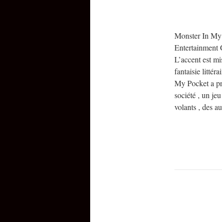
Monster In My 
Entertainment 
L’accent est mis
fantaisie litté
My Pocket a pro
société , un je
volants , des au