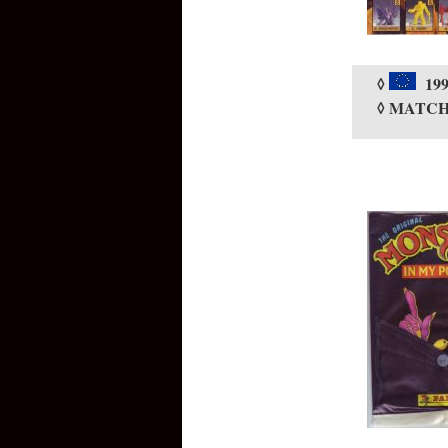
◊
199
◊ MATC