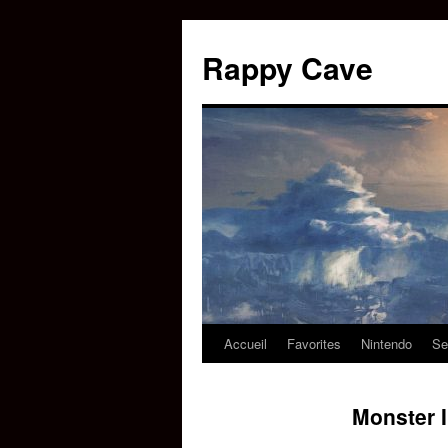
Aller
au
Rappy Cave
contenu
Accueil
Favorites
Nintendo
Se
Monster 