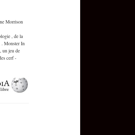
ine Morrison
logie , de la
x . Monster In
, un jeu de
es cerf -