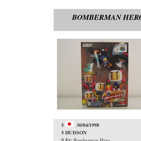
BOMBERMAN HERO 
◊
30/04/1998
◊ HUDSON
◊
Fr:
Bomberman Hero