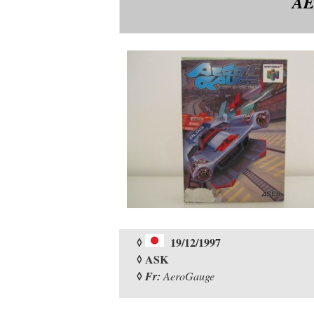
A
◊
19/12/1997
◊ ASK
◊
Fr:
AeroGauge