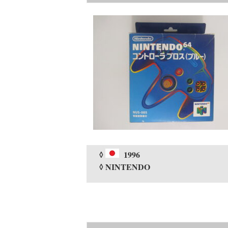
◊
1996
◊ NINTENDO