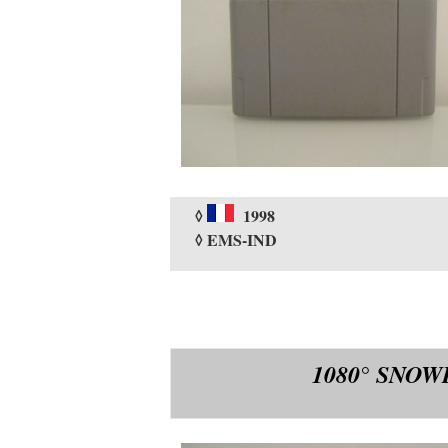
◊
1998
◊ EMS-IND
1080° SNO