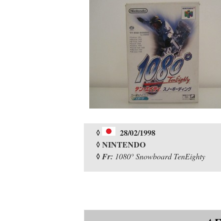
◊
28/02/1998
◊ NINTENDO
◊
Fr:
1080° Snowboard TenEighty