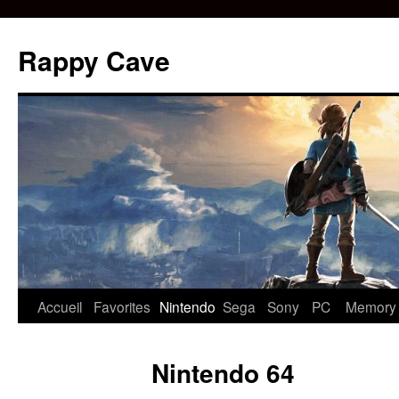
Aller
au
Rappy Cave
contenu
Accueil
Favorites
Nintendo
Sega
Sony
PC
Memory
Nintendo 64