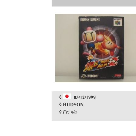
◊
03/12/1999
◊ HUDSON
◊
Fr:
n/a