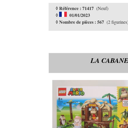
◊ Référence : 71417
(Neuf)
◊
01/01/2023
◊ Nombre de pièces : 567
(2 figurines
LA CABANE