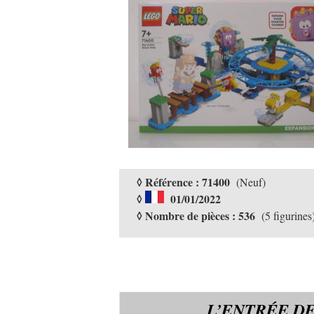
◊ Référence : 71400
(Neuf)
◊
01/01/2022
◊ Nombre de pièces : 536
(5 figurines
L’ENTRÉE D