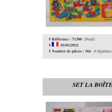
◊ Référence : 71380
(Neuf)
◊
01/01/2021
◊ Nombre de pièces : 366
(4 figurines
SET LA BOÎT