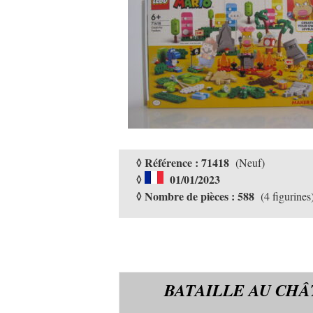
◊ Référence : 71418
(Neuf)
◊
01/01/2023
◊ Nombre de pièces : 588
(4 figurines
BATAILLE AU CH
Â