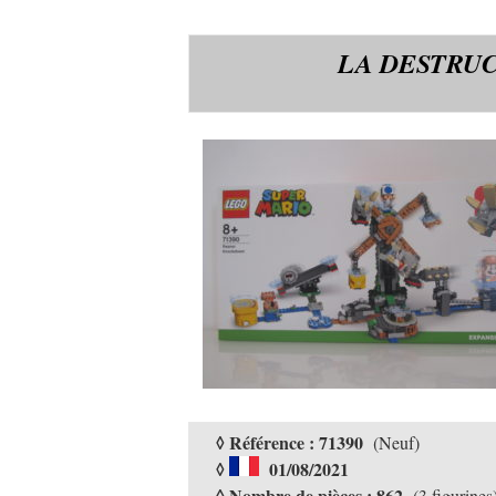
LA DESTRUC
◊ Référence : 71390
(Neuf)
◊
01/08/2021
◊ Nombre de pièces : 862
(3 figurines