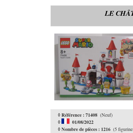
LE CHÂ
◊ Référence : 71408
(Neuf)
◊
01/08/2022
◊ Nombre de pièces : 1216
(5 figurine