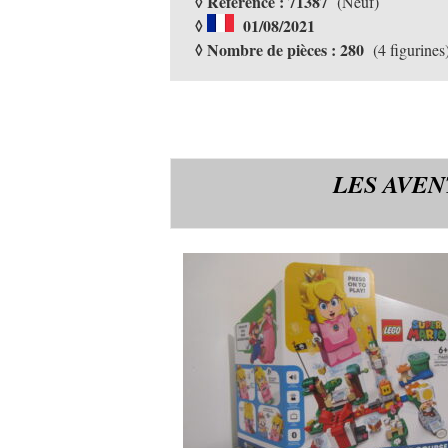
◊ Référence : 71387
(Neuf)
◊
01/08/2021
◊ Nombre de pièces : 280
(4 figurines
LES AVEN