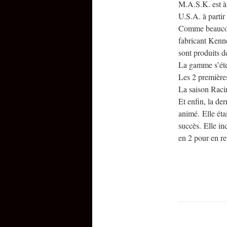
M.A.S.K. est à 
U.S.A. à partir
Comme beaucoup
fabricant Kenne
sont produits 
La gamme s’éte
Les 2 premières
La saison Raci
Et enfin, la de
animé. Elle éta
succès. Elle in
en 2 pour en r