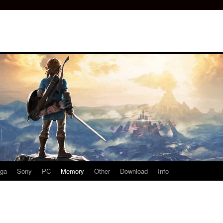
ga
Sony
PC
Memory
Other
Download
Info