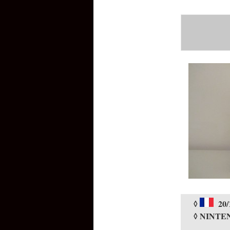
◊
20/
◊ NINTE