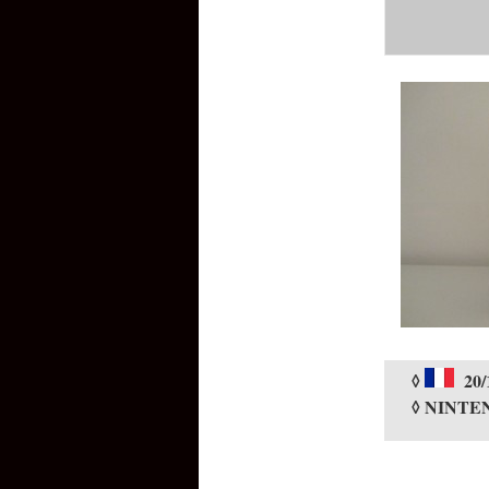
◊
20/
◊ NINTE