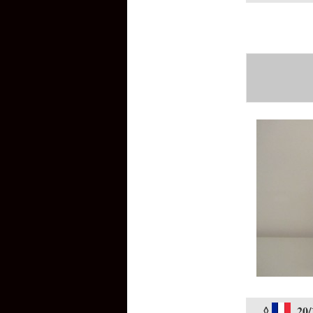
◊
20/