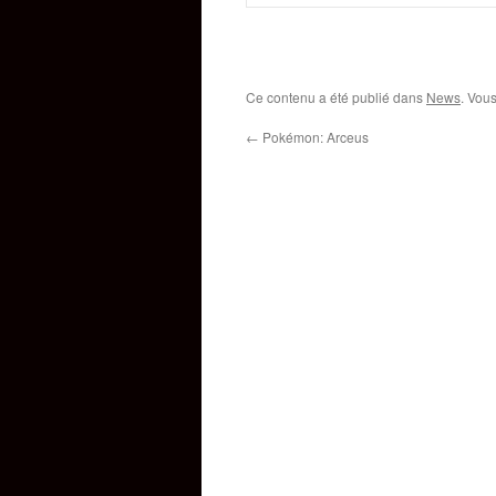
Ce contenu a été publié dans
News
. Vou
←
Pokémon: Arceus