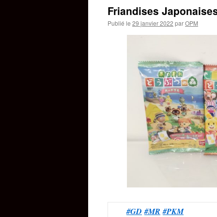
Friandises Japonaise
Publié le
29 janvier 2022
par
OPM
#GD
#MR
#PKM