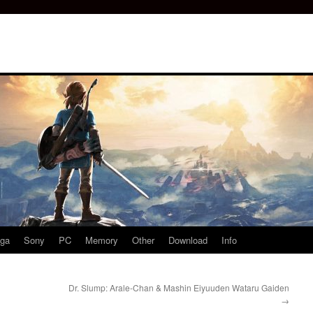
ga
Sony
PC
Memory
Other
Download
Info
Dr. Slump: Arale-Chan & Mashin Eiyuuden Wataru Gaiden
→