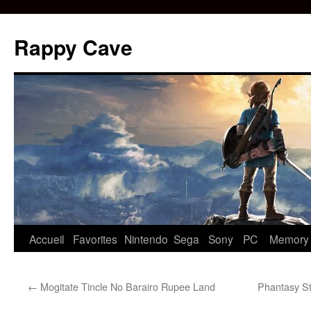
Aller
au
Rappy Cave
contenu
Accueil
Favorites
Nintendo
Sega
Sony
PC
Memory
←
Mogitate Tincle No Barairo Rupee Land
Phantasy St