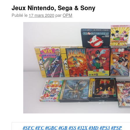
Jeux Nintendo, Sega & Sony
Publié le
17 mars 2020
par
OPM
#SFC
#FC
#GBC
#GB
#SS
#32X
#MD
#PS3
#PSP