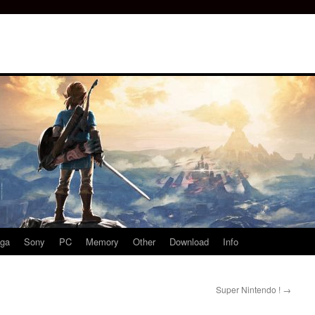
ga
Sony
PC
Memory
Other
Download
Info
Super Nintendo !
→