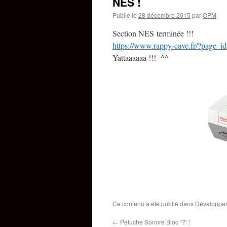
NES !
Publié le
28 décembre 2015
par
OPM
Section NES terminée !!!
https://www.rappy-cave.fr/?page_i
Yattaaaaaa !!! ^^
Ce contenu a été publié dans
Développe
←
Peluche Sonore Bloc “?” !