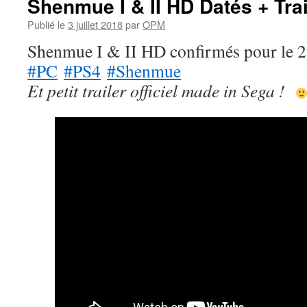
Shenmue I & II HD Datés + Trai
Publié le
3 juillet 2018
par
OPM
Shenmue I & II HD confirmés pour le 2
#PC
#PS4
#Shenmue
Et petit trailer officiel made in Sega !