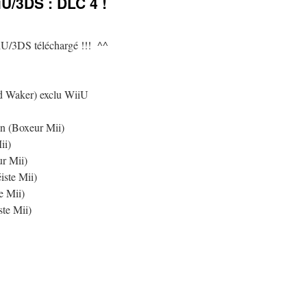
U/3DS : DLC 4 !
U/3DS téléchargé !!! ^^
nd Waker) exclu WiiU
n (Boxeur Mii)
ii)
r Mii)
iste Mii)
e Mii)
ste Mii)