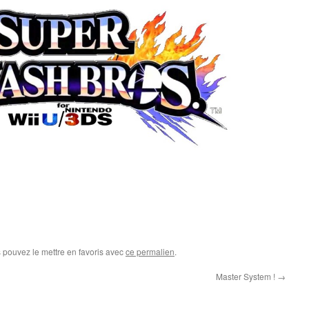
s pouvez le mettre en favoris avec
ce permalien
.
Master System !
→