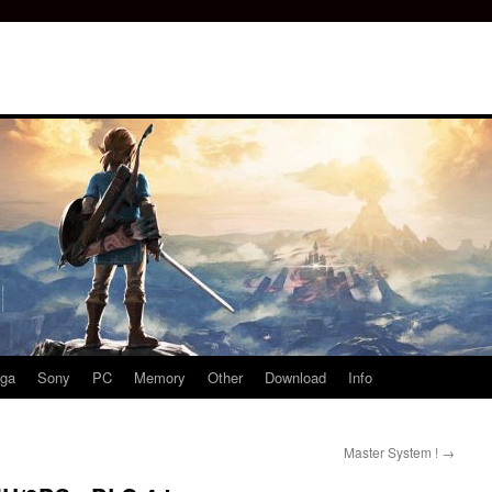
ga
Sony
PC
Memory
Other
Download
Info
Master System !
→