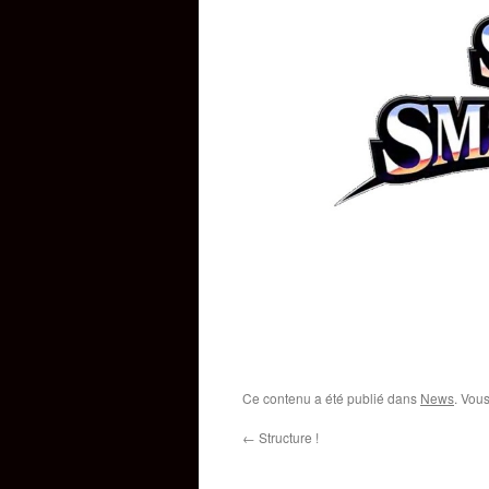
Ce contenu a été publié dans
News
. Vou
←
Structure !