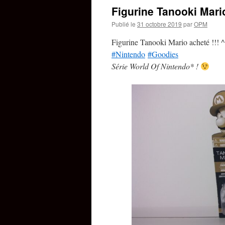
Figurine Tanooki Mario
Publié le
31 octobre 2019
par
OPM
Figurine Tanooki Mario acheté !!! 
#Nintendo
#Goodies
Série World Of Nintendo* !