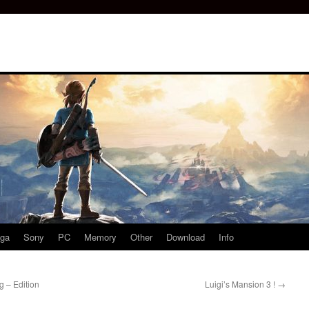
ga
Sony
PC
Memory
Other
Download
Info
 – Edition
Luigi’s Mansion 3 !
→