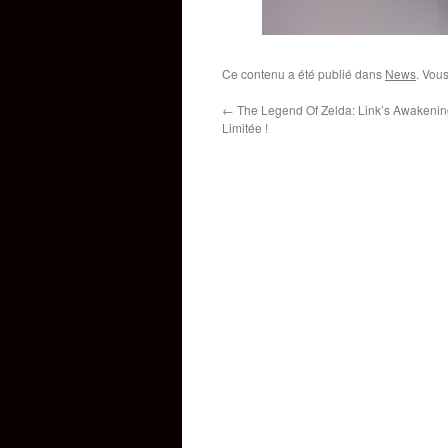
Ce contenu a été publié dans
News
. Vou
←
The Legend Of Zelda: Link’s Awakening
Limitée !