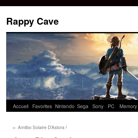
Aller
au
Rappy Cave
contenu
Accueil
Favorites
Nintendo
Sega
Sony
PC
Memory
←
Amiibo Solaire D’Astora !