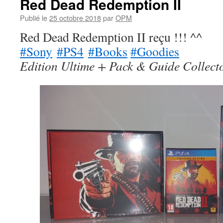
Red Dead Redemption II
Publié le
25 octobre 2018
par
OPM
Red Dead Redemption II reçu !!! ^^
#Sony
#PS4
#Books
#Goodies
Edition Ultime + Pack & Guide Collecto