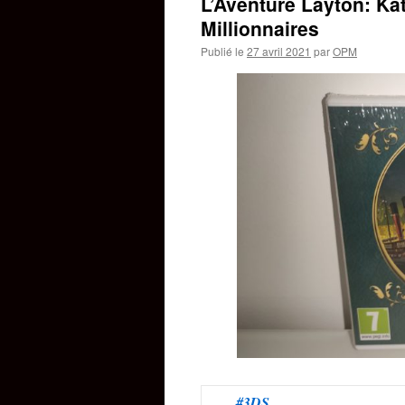
L’Aventure Layton: Kat
Millionnaires
Publié le
27 avril 2021
par
OPM
#3DS