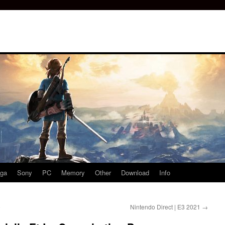
ga
Sony
PC
Memory
Other
Download
Info
o
Nintendo Direct | E3 2021
→