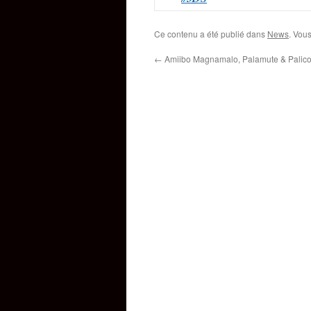
Ce contenu a été publié dans
News
. Vou
←
Amiibo Magnamalo, Palamute & Palic